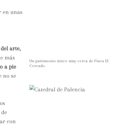
r en unas
del arte,
ue más
Un patrimonio único muy cerca de Finca El
o a pie
Cercado
e no se
los
 de
sar con