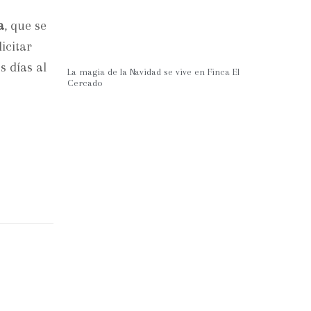
a
, que se
icitar
s días al
La magia de la Navidad se vive en Finca El
Cercado