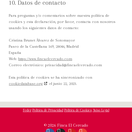
10. Datos de contacto
Para preguntas y/o comentarios sobre nuestra política de
cookies y esta declaración, por favor, contacta con nosotros
usando los siguientes datos de contacto:
Cristina Brunet Álvarez de Sotomayor
Paseo de la Castellana 169, 28046, Madrid
España
Web:
https://www.fincaelcercado.com
Correo electrónico:
moc.odacrecleacnif@dadicavirp
Esta política de cookies se ha sincronizado con
cookiedatabase.org
el junio 22, 2023.
Feder
Política de Privacidad
Política de Cookies
Aviso Legal
© 2026 Finca El Cercado