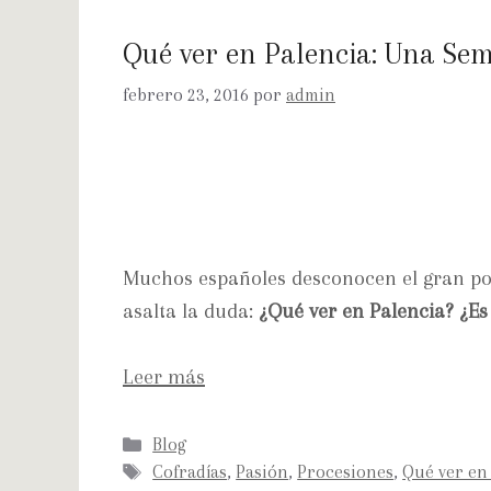
Qué ver en Palencia: Una Se
febrero 23, 2016
por
admin
Muchos españoles desconocen el gran poten
asalta la duda:
¿Qué ver en Palencia? ¿Es
Leer más
Blog
Cofradías
,
Pasión
,
Procesiones
,
Qué ver en