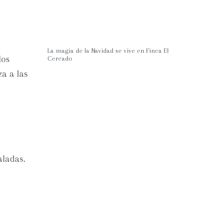
La magia de la Navidad se vive en Finca El
los
Cercado
a a las
aladas.