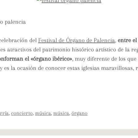
celebración del
Festival de Órgano de Palencia
,
entre el
s atractivos del patrimonio histórico artístico de la re
onforman el «órgano ibérico»
, muy diferente de los que
 es la ocasión de conocer estas iglesias maravillosas, r
rría
,
concierto
,
música
,
música
,
órgano